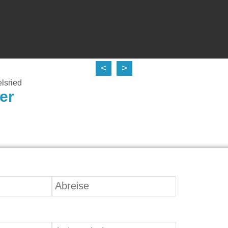
<
>
lsried
er