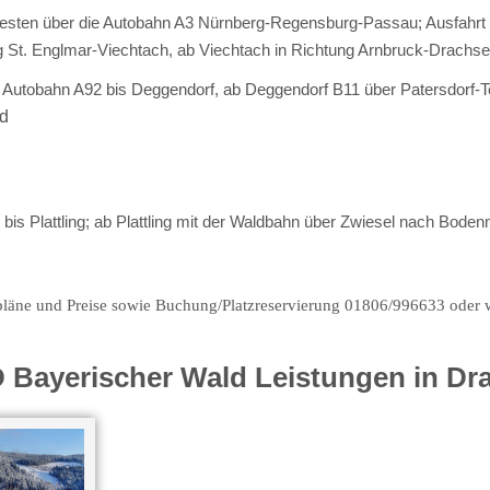
ten über die Autobahn A3 Nürnberg-Regensburg-Passau; Ausfahrt B
g St. Englmar-Viechtach, ab Viechtach in Richtung Arnbruck-Drachse
; Autobahn A92 bis Deggendorf, ab Deggendorf B11 über Pater
ed
bis Plattling; ab Plattling mit der Waldbahn über Zwiesel nach Bode
pläne und Preise sowie Buchung/Platzreservierung 01806/996633 oder
 Bayerischer Wald Leistungen in Dra