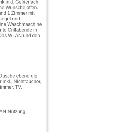
 inkl. Gefrierfach,
ine Wünsche offen.
und 1 Zimmer mit
iegel und
 eine Waschmaschine
te Grillabende in
d. Das WLAN und den
 Dusche ebenerdig,
nkl., Nichtraucher,
Zimmer, TV,
LAN-Nutzung,