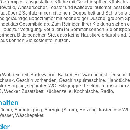
ie komplett ausgestattete Küche mit Geschirrspüler, Kühlschrank
rowelle, Wasserkocher, Toaster und Kaffeevollautomat lässt ke
ügt über 2 Schlafzimmer mit einem Doppelbett und Schlafsofa 
Das geräumige Badezimmer mit ebenerdiger Dusche, großem Sp
undet das Gesamtbild ab. Zum Reinigen Ihrer Kleidung stehen
 Haus zur Verfügung. Vor allem im Sommer können Sie entspann
ringen. Bitte beachten Sie, dass keine Haustiere erlaubt sin
aus können Sie kostenfrei nutzen.
in Wohneinheit, Badewanne, Balkon, Bettwäsche inkl., Dusche,
hrank, Geschirr vorhanden, Geschirrspülmaschine, Handtücher i
ter Eingang, separates WC, Sitzgruppe, Telefon, Terrasse am 
, Wecker, Zusatzbett, Küchenzeile, Kochnische, Radio,
halten
ücher, Endreinigung, Energie (Strom), Heizung, kostenlose W
 Wasser, Wäschepaket
der