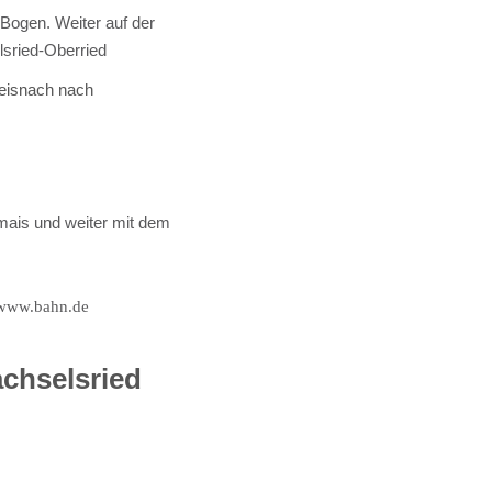
ogen. Weiter auf der
lsried-Oberried
sdorf-Teisnach nach
nmais und weiter mit dem
 www.bahn.de
chselsried