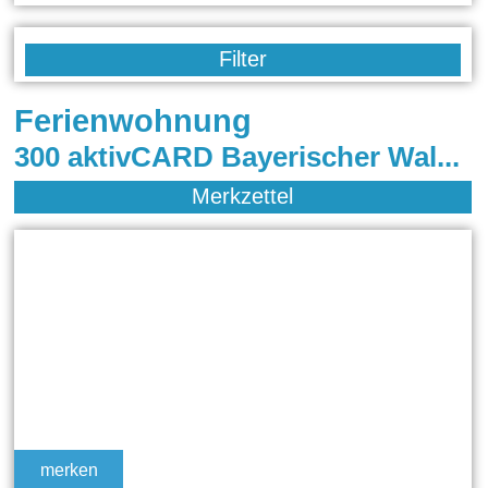
Filter
Ferienwohnung
300 aktivCARD Bayerischer Wald Ferienwohnungen in Zwiesel, Freyung, Bodenmais, Drachselsried, Sankt Englmar, Riedlhütte, Schöfweg / Langfurth, Achslach, Grafenau, Rinchnach , Kirchberg im Wald, Bayerisch Eisenstein, Hohenau, Regen, Arnbruck, Obernzell, Arrach, Schönberg, Schöfweg, Lam, Frauenau, Mauth, Philippsreut, Sankt Englmar , Haibach-Elisabethszell, Bischofsmais, Waldmünchen, Kollnburg, Neuschönau, Ruhmannsfelden, Viechtach, Prackenbach, Lindberg, Eppenschlag, Eppenschlag/ Wolfertschlag, Sankt Oswald, Windberg, Hohenwarth, St. Oswald, Rinchnach, Neukirchen, Sankt Oswald-Riedlhütte, Hauzenberg, Neureichenau, Zachenberg, Langdorf, Waldkirchen, Thurmansbang, Falkenfels, Ascha
Merkzettel
merken