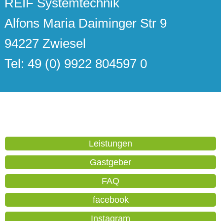
REIF Systemtechnik
Alfons Maria Daiminger Str 9
94227 Zwiesel
Tel: 49 (0) 9922 804597 0
Leistungen
Gastgeber
FAQ
facebook
Instagram