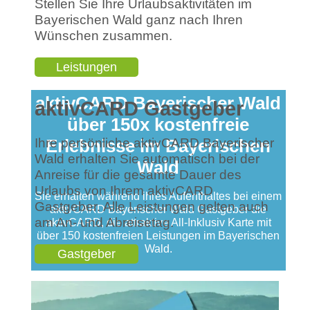
Stellen Sie Ihre Urlaubsaktivitäten im
Bayerischen Wald ganz nach Ihren
Wünschen zusammen.
Leistungen
aktivCARD Bayerischer Wald
aktivCARD Gastgeber
über 150x kostenfreie
Ihre persönliche aktivCARD Bayerischer
Erlebnisse im Bayerischen
Wald erhalten Sie automatisch bei der
Wald
Anreise für die gesamte Dauer des
Urlaubs von Ihrem aktivCARD
Sie erhalten während ihres Aufenthaltes bei einem
Gastgeber. Alle Leistungen gelten auch
aktivCARD Bayerischer Wald Gastgeber die
am An- und Abreisetag.
aktivCARD, die attraktive All-Inklusiv Karte mit
über 150 kostenfreien Leistungen im Bayerischen
Wald.
Gastgeber