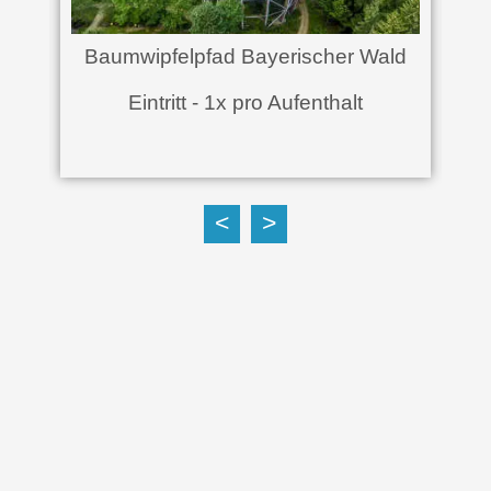
pfelpfad Bayerischer Wald
Drache
ntritt - 1x pro Aufenthalt
Eintritt - 1x 
<
>