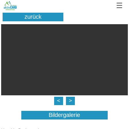
☰
zurück
<
>
Bildergalerie