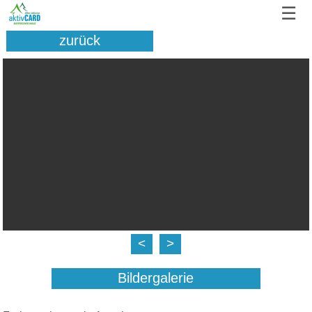
☰
zurück
<
>
Bildergalerie