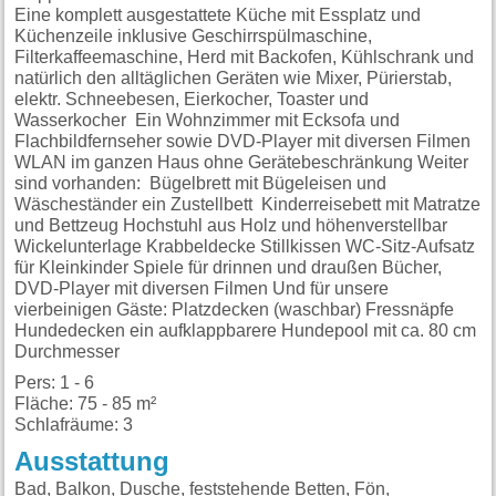
Eine komplett ausgestattete Küche mit Essplatz und
Küchenzeile inklusive Geschirrspülmaschine,
Filterkaffeemaschine, Herd mit Backofen, Kühlschrank und
natürlich den alltäglichen Geräten wie Mixer, Pürierstab,
elektr. Schneebesen, Eierkocher, Toaster und
Wasserkocher Ein Wohnzimmer mit Ecksofa und
Flachbildfernseher sowie DVD-Player mit diversen Filmen
WLAN im ganzen Haus ohne Gerätebeschränkung Weiter
sind vorhanden: Bügelbrett mit Bügeleisen und
Wäscheständer ein Zustellbett Kinderreisebett mit Matratze
und Bettzeug Hochstuhl aus Holz und höhenverstellbar
Wickelunterlage Krabbeldecke Stillkissen WC-Sitz-Aufsatz
für Kleinkinder Spiele für drinnen und draußen Bücher,
DVD-Player mit diversen Filmen Und für unsere
vierbeinigen Gäste: Platzdecken (waschbar) Fressnäpfe
Hundedecken ein aufklappbarere Hundepool mit ca. 80 cm
Durchmesser
Pers: 1 - 6
Fläche: 75 - 85 m²
Schlafräume: 3
Ausstattung
Bad, Balkon, Dusche, feststehende Betten, Fön,