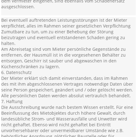
dem Vermieter eingehen, sind ebenfalls vom Schadenersatz
ausgeschlossen.
Bei eventuell auftretenden Leistungsstörungen ist der Mieter
verpflichtet, alles im Rahmen seiner gesetzlichen Verpflichtung
Zumutbare zu tun, um zu einer Behebung der Störung
beizutragen und eventuell entstandenen Schaden gering zu
halten.
Am Abreisetag sind vom Mieter persönliche Gegenstände zu
entfernen, der Hausmüll ist in die vorgesehenen Behälter zu
entsorgen, Geschirr ist sauber und abgewaschen in den
Küchenschränken zu lagern.
6. Datenschutz
Der Mieter erklärt sich damit einverstanden, dass im Rahmen
des mit ihm abgeschlossenen Vertrages notwendige Daten über
seine Person gespeichert, geändert und / oder gelöscht werden.
Alle persönlichen Daten werden absolut vertraulich behandelt.
7. Haftung
Die Ausschreibung wurde nach bestem Wissen erstellt. Für eine
Beeinflussung des Mietobjektes durch höhere Gewalt, durch
landesübliche Strom- und Wasserausfälle und Unwetter wird
nicht gehaftet. Ebenso wird nicht gehaftet bei Eintritt
unvorhersehbarer oder unvermeidbarer Umstände wie z.B.
behördlicher Anordnung, plötzlicher Baustelle oder für