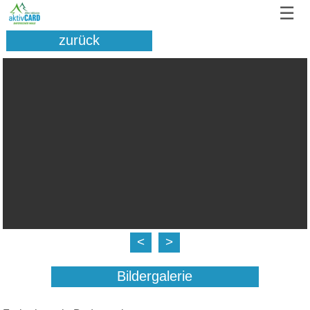
☰
zurück
<
>
Bildergalerie