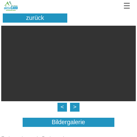
☰
zurück
<
>
Bildergalerie