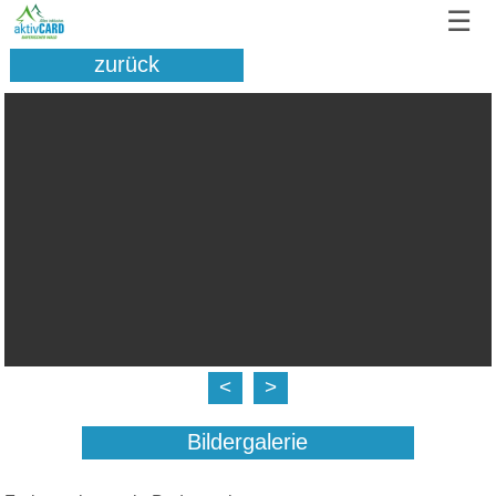
☰
zurück
<
>
Bildergalerie