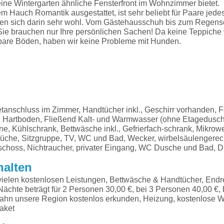
eine Wintergarten ähnliche Fensterfront im Wohnzimmer bietet
m Hauch Romantik ausgestattet, ist sehr beliebt für Paare jedes
en sich darin sehr wohl. Vom Gästehausschuh bis zum Regensc
, Sie brauchen nur Ihre persönlichen Sachen! Da keine Teppiche
hbare Böden, haben wir keine Probleme mit Hunden.
etanschluss im Zimmer, Handtücher inkl., Geschirr vorhanden, F
 Hartboden, Fließend Kalt- und Warmwasser (ohne Etagedusch
e, Kühlschrank, Bettwäsche inkl., Gefrierfach-schrank, Mikrowe
üche, Sitzgruppe, TV, WC und Bad, Wecker, wirbelsäulengerec
hoss, Nichtraucher, privater Eingang, WC Dusche und Bad, 
halten
vielen kostenlosen Leistungen, Bettwäsche & Handtücher, Endr
Nächte beträgt für 2 Personen 30,00 €, bei 3 Personen 40,00 €, 
ahn unsere Region kostenlos erkunden, Heizung, kostenlose
aket