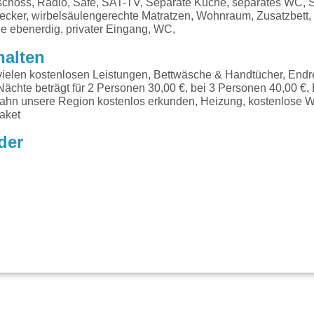
schoss, Radio, Safe, SAT-TV, Separate Küche, separates WC, 
cker, wirbelsäulengerechte Matratzen, Wohnraum, Zusatzbett
e ebenerdig, privater Eingang, WC,
halten
vielen kostenlosen Leistungen, Bettwäsche & Handtücher, Endr
Nächte beträgt für 2 Personen 30,00 €, bei 3 Personen 40,00 €, 
ahn unsere Region kostenlos erkunden, Heizung, kostenlose
aket
der
g