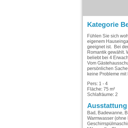
Kategorie B
Fühlen Sie sich woh
eigenem Hauseingang
geeignet ist. Bei d
Romantik gewählt. W
beliebt bei 4 Erwac
Vom Gästehausschuh 
persönlichen Sachen
keine Probleme mit
Pers: 1 - 4
Fläche: 75 m²
Schlafräume: 2
Ausstattung
Bad, Badewanne, Bet
Warmwasser (ohne E
Geschirrspülmaschin