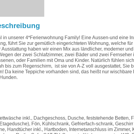
eschreibung
l in unserer 4*Ferienwohnung Family! Eine Aussen-und eine In
, führt Sie zur gemütlich eingerichteten Wohnung, welche fü
er Ausstattung haben wir einen Mix aus ländlicher, moderner u
egen der zwei Schlafzimmer, zwei Bäder und zwei Fernseher i
hsenen, oder Familien mit Oma und Kinder. Natürlich fühlen sic
bis zum Regenschirm, ist sie von A-Z voll ausgestattet, Sie b
! Da keine Teppiche vorhanden sind, das heißt nur wischbare
 Hunden.
twäsche inkl., Dachgeschoss, Dusche, feststehende Betten, F
tagedusche), Fön, Kühlschrank, Gefrierfach-schrank, Geschirr
e, Handtücher inkl., Hartboden, Internetanschluss im Zimmer, 