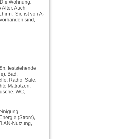
. Die Wohnung,
 Alter. Auch
hirm, Sie ist von A-
 vorhanden sind,
ön, feststehende
e), Bad,
lle, Radio, Safe,
hte Matratzen,
Dusche, WC,
einigung,
Energie (Strom),
 WLAN-Nutzung,