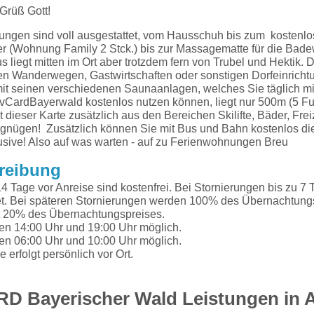
 Grüß Gott!
ngen sind voll ausgestattet, vom Hausschuh bis zum kostenl
r (Wohnung Family 2 Stck.) bis zur Massagematte für die Bade
liegt mitten im Ort aber trotzdem fern von Trubel und Hektik. D
en Wanderwegen, Gastwirtschaften oder sonstigen Dorfeinricht
t seinen verschiedenen Saunaanlagen, welches Sie täglich mi
vCardBayerwald kostenlos nutzen können, liegt nur 500m (5 Fu
t dieser Karte zusätzlich aus den Bereichen Skilifte, Bäder, Frei
gnügen! Zusätzlich können Sie mit Bus und Bahn kostenlos di
usive! Also auf was warten - auf zu Ferienwohnungen Breu
reibung
4 Tage vor Anreise sind kostenfrei. Bei Stornierungen bis zu 7 
. Bei späteren Stornierungen werden 100% des Übernachtungsp
t 20% des Übernachtungspreises.
hen 14:00 Uhr und 19:00 Uhr möglich.
hen 06:00 Uhr und 10:00 Uhr möglich.
erfolgt persönlich vor Ort.
RD Bayerischer Wald Leistungen in 