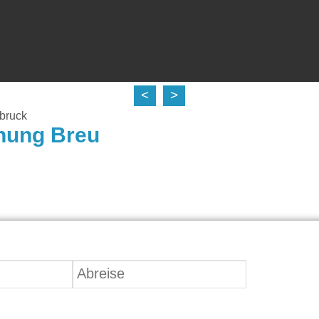
<
>
bruck
nung Breu