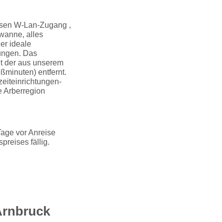
osen W-Lan-Zugang ,
wanne, alles
er ideale
ungen. Das
t der aus unserem
ßminuten) entfernt.
zeiteinrichtungen-
e Arberregion
Tage vor Anreise
reises fällig.
Arnbruck