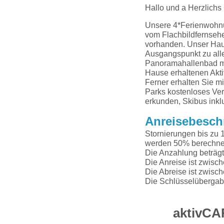
Hallo und a Herzlichs
Unsere 4*Ferienwohnu
vom Flachbildfernsehe
vorhanden. Unser Haus 
Ausgangspunkt zu all
Panoramahallenbad mi
Hause erhaltenen Akti
Ferner erhalten Sie mi
Parks kostenloses Ver
erkunden, Skibus inkl
Anreisebesch
Stornierungen bis zu 1
werden 50% berechnet
Die Anzahlung beträg
Die Anreise ist zwisc
Die Abreise ist zwisc
Die Schlüsselübergabe 
aktivCA