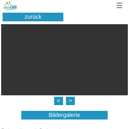
☰
zurück
<
>
Bildergalerie