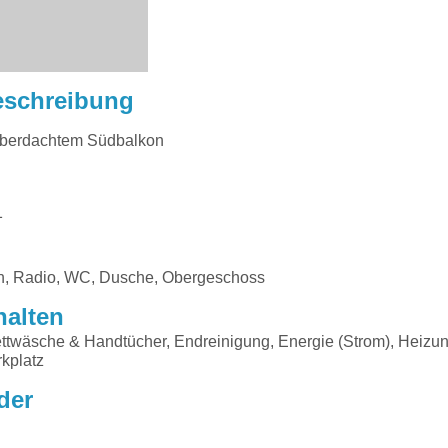
eschreibung
überdachtem Südbalkon
1
on, Radio, WC, Dusche, Obergeschoss
halten
ttwäsche & Handtücher, Endreinigung, Energie (Strom), Heizun
kplatz
der