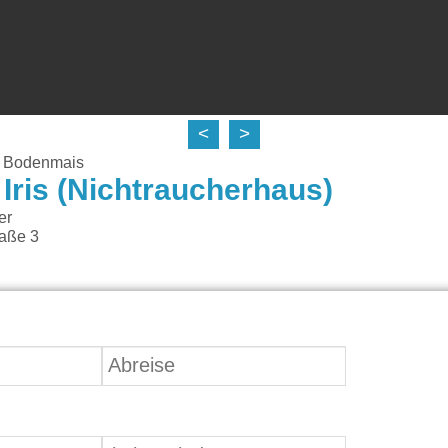
<
>
n Bodenmais
Iris (Nichtraucherhaus)
er
raße 3