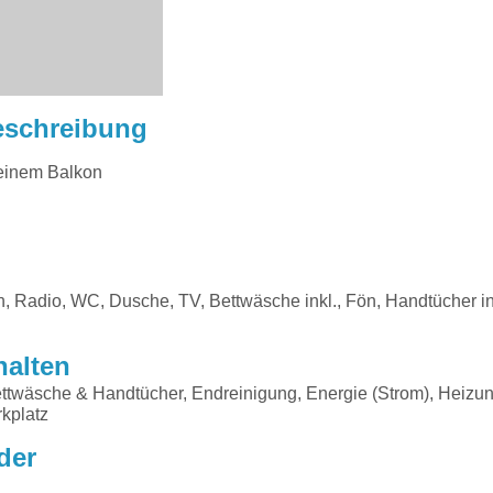
eschreibung
leinem Balkon
n, Radio, WC, Dusche, TV, Bettwäsche inkl., Fön, Handtücher i
halten
ttwäsche & Handtücher, Endreinigung, Energie (Strom), Heizun
kplatz
der