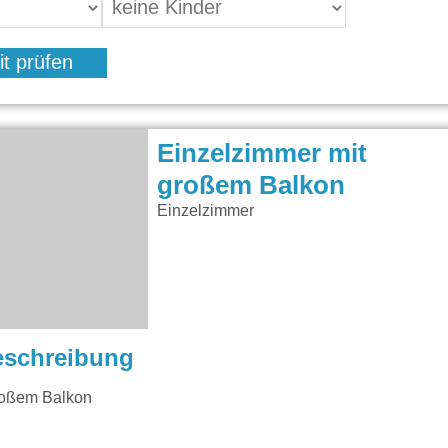
it prüfen
Einzelzimmer mit
großem Balkon
Einzelzimmer
eschreibung
roßem Balkon