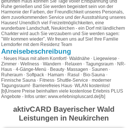
geführten Haus können Sie Tage voller Entspannung und
Ruhe genießen und Sie werden begeistert sein von der
Harmonie der Farben, der Freundlichkeit unseres Personals,
dem zuvorkommenden Service und der Ausstrahlung unseres
Hauses! Unendlich viel Freizeitmöglichkeiten, eine
wunderbare Landschaft, Neukirchen - ein Dorf mit ländlichem
Charkter wird auch Sie verzaubern und Sie werden sagen:
"Wir kommen wieder". Wir freuen uns auf Sie! Ihre Familie
Lerndorfer mit dem Residenz Team
Anreisebeschreibung
· Neues Haus mit allem Komfort!· Waldnähe · Liegewiese ·
Zimmer · Wellness · Wandern · Relaxen · Tagungsraum · NR-
Haus · 4-Gänge-Menü · Beauty· Massagen · Saunen ·
Ruheraum · Softpack · Hamam · Rasul · Bio-Sauna ·
Finnische Sauna · Fitness· Shuttle-Service · moderner
Tagungsraum!· Barrierefreies Haus· WLAN kostenlos!
[b]Unsere Preise beinhalten viele kostenlose Erlebnis PLUS
Angebote - Infos unter: www.erlebnispluscard.de[/b]
aktivCARD Bayerischer Wald
Leistungen in Neukirchen