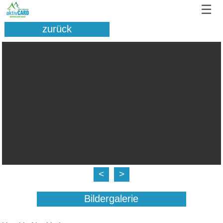
☰
zurück
<
>
Bildergalerie