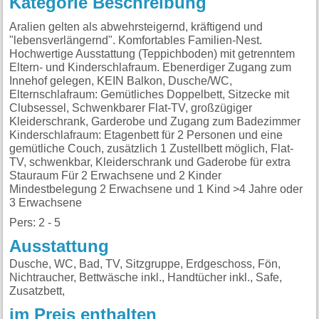
Kategorie Beschreibung
Aralien gelten als abwehrsteigernd, kräftigend und
"lebensverlängernd". Komfortables Familien-Nest.
Hochwertige Ausstattung (Teppichboden) mit getrenntem
Eltern- und Kinderschlafraum. Ebenerdiger Zugang zum
Innehof gelegen, KEIN Balkon, Dusche/WC,
Elternschlafraum: Gemütliches Doppelbett, Sitzecke mit
Clubsessel, Schwenkbarer Flat-TV, großzügiger
Kleiderschrank, Garderobe und Zugang zum Badezimmer
Kinderschlafraum: Etagenbett für 2 Personen und eine
gemütliche Couch, zusätzlich 1 Zustellbett möglich, Flat-
TV, schwenkbar, Kleiderschrank und Gaderobe für extra
Stauraum Für 2 Erwachsene und 2 Kinder
Mindestbelegung 2 Erwachsene und 1 Kind >4 Jahre oder
3 Erwachsene
Pers: 2 - 5
Ausstattung
Dusche, WC, Bad, TV, Sitzgruppe, Erdgeschoss, Fön,
Nichtraucher, Bettwäsche inkl., Handtücher inkl., Safe,
Zusatzbett,
im Preis enthalten