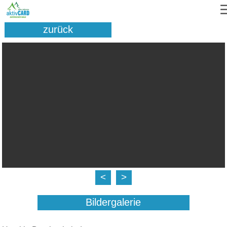
zurück
<
>
Bildergalerie