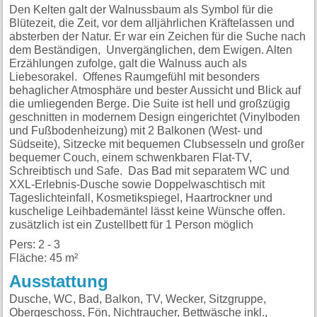
Den Kelten galt der Walnussbaum als Symbol für die
Blütezeit, die Zeit, vor dem alljährlichen Kräftelassen und
absterben der Natur. Er war ein Zeichen für die Suche nach
dem Beständigen, Unvergänglichen, dem Ewigen. Alten
Erzählungen zufolge, galt die Walnuss auch als
Liebesorakel. Offenes Raumgefühl mit besonders
behaglicher Atmosphäre und bester Aussicht und Blick auf
die umliegenden Berge. Die Suite ist hell und großzügig
geschnitten in modernem Design eingerichtet (Vinylboden
und Fußbodenheizung) mit 2 Balkonen (West- und
Südseite), Sitzecke mit bequemen Clubsesseln und großer
bequemer Couch, einem schwenkbaren Flat-TV,
Schreibtisch und Safe. Das Bad mit separatem WC und
XXL-Erlebnis-Dusche sowie Doppelwaschtisch mit
Tageslichteinfall, Kosmetikspiegel, Haartrockner und
kuschelige Leihbademäntel lässt keine Wünsche offen.
zusätzlich ist ein Zustellbett für 1 Person möglich
Pers: 2 - 3
Fläche: 45 m²
Ausstattung
Dusche, WC, Bad, Balkon, TV, Wecker, Sitzgruppe,
Obergeschoss, Fön, Nichtraucher, Bettwäsche inkl.,