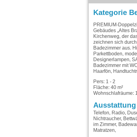
Kategorie B
PREMIUM-Doppelzimm
Gebäudes „Altes Bra
Kirchenweg, der da
zeichnen sich durc
Badezimmer aus. Hig
Parkettboden, moder
Designerlampen, SA
Badezimmer mit WC u
Haarfön, Handtucht
Pers: 1 - 2
Fläche: 40 m²
Wohnschlafräume: 
Ausstattung
Telefon, Radio, Du
Nichtraucher, Bettwä
im Zimmer, Badewan
Matratzen,