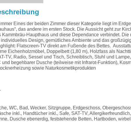
eschreibung
er Eines der beiden Zimmer dieser Kategorie liegt im Erdg
uhaus“, das andere im ersten Stock. Die Aussicht geht zur Kir
s Kammbräu-Haupthaus und diese Dependance verbindet. Die 
h individuelles Design, gemütliches Ambiente und das großzüg
hlight: Flatscreen-TV direkt am Fußende des Bettes. Ausstatt
ne Eichenholzmöbel, Doppelbett (1,80 m), Holzfass als Nachtti
T-TV, Radio, Sessel und Tisch, Schreibtisch, Stuhl und Lamp
nd begehbarer Dusche (teilweise mit Infrarot-Funktion), Kosm
rocknerheizung sowie Naturkosmetikprodukten
1
sche, WC, Bad, Wecker, Sitzgruppe, Erdgeschoss, Obergeschoss
sche inkl., Handtücher inkl., Safe, SAT-TV, Allergikerfreundlich
ne, Dusche ebenerdig, feststehende Betten, Hartboden, wirbe