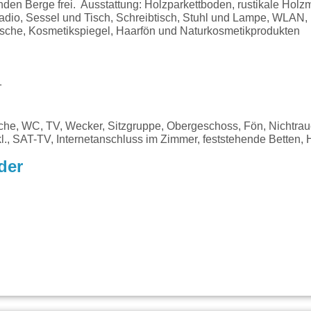
enden Berge frei. Ausstattung: Holzparkettboden, rustikale Holz
adio, Sessel und Tisch, Schreibtisch, Stuhl und Lampe, WLAN
che, Kosmetikspiegel, Haarfön und Naturkosmetikprodukten
1
che, WC, TV, Wecker, Sitzgruppe, Obergeschoss, Fön, Nichtra
nkl., SAT-TV, Internetanschluss im Zimmer, feststehende Betten,
der