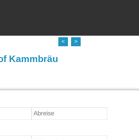
<
>
of Kammbräu