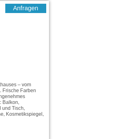
Anfragen
thauses – vom
. Frische Farben
n angenehmes
: Balkon,
l und Tisch,
e, Kosmetikspiegel,