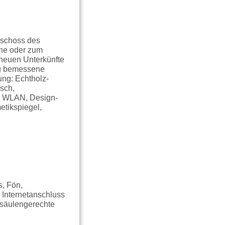
eschoss des
che oder zum
neuen Unterkünfte
ig bemessene
ung: Echtholz-
sch,
e, WLAN, Design-
etikspiegel,
, Fön,
, Internetanschluss
lsäulengerechte