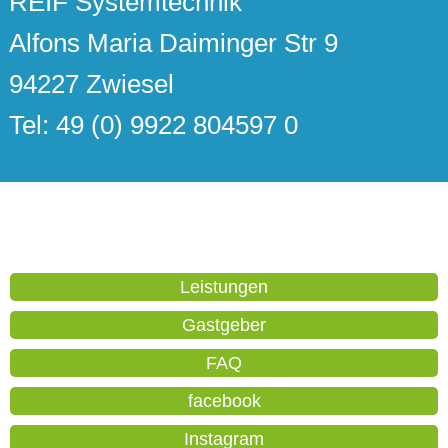
REIF Systemtechnik
Alfons Maria Daiminger Str 9
94227 Zwiesel
Tel: 49 (0) 9922 804597 0
Leistungen
Gastgeber
FAQ
facebook
Instagram