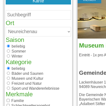
Karte
Ort
Saison
beliebig
Sommer
Eintritt - 1x pro
Winter
Kategorie
beliebig
Gemeinde
Bäder und Saunen
Museen und Kultur
Lackenhäuser 
Freizeit und Natur
94089 Neureic
Sport und Wandererlebnisse
Merkmale
Die Gemeinde N
Bayerischen Wal
Familie
„Adalbert Stifte
Schlechtwetterangebot