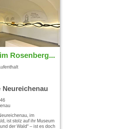
Museum im Rosenberger Gut Stifter und der Wald
 Aufenthalt
 Neureichenau
146
henau
eureichenau, im
d, ist stolz auf ihr Museum
r und der Wald“ – ist es doch