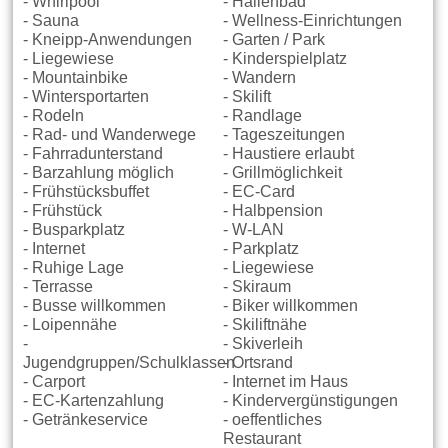
- Whirlpool
- Hallenbad
- Sauna
- Wellness-Einrichtungen
- Kneipp-Anwendungen
- Garten / Park
- Liegewiese
- Kinderspielplatz
- Mountainbike
- Wandern
- Wintersportarten
- Skilift
- Rodeln
- Randlage
- Rad- und Wanderwege
- Tageszeitungen
- Fahrradunterstand
- Haustiere erlaubt
- Barzahlung möglich
- Grillmöglichkeit
- Frühstücksbuffet
- EC-Card
- Frühstück
- Halbpension
- Busparkplatz
- W-LAN
- Internet
- Parkplatz
- Ruhige Lage
- Liegewiese
- Terrasse
- Skiraum
- Busse willkommen
- Biker willkommen
- Loipennähe
- Skiliftnähe
-
- Skiverleih
Jugendgruppen/Schulklassen
- Ortsrand
- Carport
- Internet im Haus
- EC-Kartenzahlung
- Kindervergünstigungen
- Getränkeservice
- oeffentliches
Restaurant