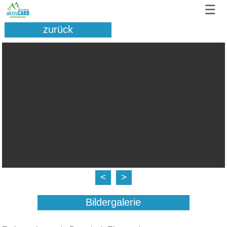
☰
zurück
<
>
Bildergalerie