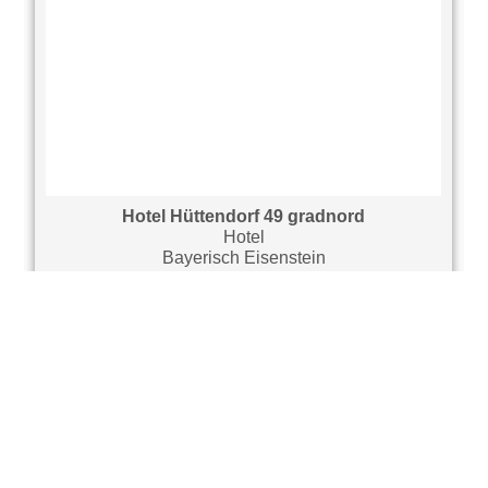
Hotel Hüttendorf 49 gradnord
Hotel
Bayerisch Eisenstein
ab 39,50 € pro Pers. / Nacht
<
>