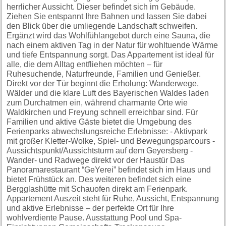
herrlicher Aussicht. Dieser befindet sich im Gebäude.
Ziehen Sie entspannt Ihre Bahnen und lassen Sie dabei
den Blick über die umliegende Landschaft schweifen.
Ergänzt wird das Wohlfühlangebot durch eine Sauna, die
nach einem aktiven Tag in der Natur für wohltuende Wärme
und tiefe Entspannung sorgt. Das Appartement ist ideal für
alle, die dem Alltag entfliehen möchten – für
Ruhesuchende, Naturfreunde, Familien und Genießer.
Direkt vor der Tür beginnt die Erholung: Wanderwege,
Wälder und die klare Luft des Bayerischen Waldes laden
zum Durchatmen ein, während charmante Orte wie
Waldkirchen und Freyung schnell erreichbar sind. Für
Familien und aktive Gäste bietet die Umgebung des
Ferienparks abwechslungsreiche Erlebnisse: - Aktivpark
mit großer Kletter-Wolke, Spiel- und Bewegungsparcours -
Aussichtspunkt/Aussichtsturm auf dem Geyersberg -
Wander- und Radwege direkt vor der Haustür Das
Panoramarestaurant “GeYerei” befindet sich im Haus und
bietet Frühstück an. Des weiteren befindet sich eine
Bergglashütte mit Schauofen direkt am Ferienpark.
Appartement Auszeit steht für Ruhe, Aussicht, Entspannung
und aktive Erlebnisse – der perfekte Ort für Ihre
wohlverdiente Pause. Ausstattung Pool und Spa-