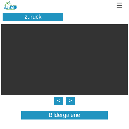
☰
zurück
<
>
Bildergalerie