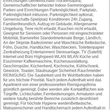
Einrichtungen Gemeinschafts-Trockensauna,
Gemeinschaftlicher beheizter Indoor-Swimmingpool
Parken und Einrichtungen Parkmöglichkeit, Parkplatz,
Parkmöglichkeit inklusive, Parkmöglichkeit optional,
Gemeinschafts-Spielplatz Konditionen 24h Zugang,
Familienfreundlich, Aufzug im Gebäude, Allergenarme
Umgebung, Tiere nicht erlaubt, Rauchen nicht erlaubt,
Geeignet für Senioren oder Personen mit eingeschränkter
Mobilität, Barrierefrei Standortmerkmale Berge, Ländlich,
An der Skipiste Badezimmer und Waschküche Bettwäsche,
Föhn, Dusche, Handtücher, Waschbecken, Toilettenpapier
Zentralheizung Entertainment Stereoanlage, TV (Satellit)
Internet und Büro Highspeed-WLAN WLAN Küche und
Esszimmer Kaffeemaschine, Küchenausstattung,
Geschirrspüler, Küchenherd, Kochnische, Kühlschrank,
Gewürze, Toaster, Staubsauger Sicherheit Rauchmelder
REINIGUNG: Die Sauberkeit und Ihr Wohlbefinden haben
für uns höchste Priorität. Nach jedem Aufenthalt wird das
Apartment von einer professionellen Reinigungsfirma
gründlich gereinigt. Dabei werden alle Kontaktflächen wie
Türgriffe, Lichtschalter, Fernbedienungen, Armaturen und
weitere häufig berührte Bereiche zusätzlich desinfiziert
gereinigt. Für höchste Hygiene werdenBettwäsche,
Matrazenschoner und Handtüchernach jedem Aufenthalt in