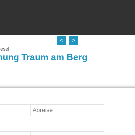
<
>
esel
nung Traum am Berg