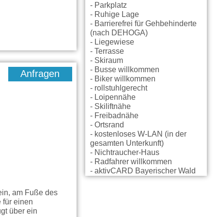
- Parkplatz
- Ruhige Lage
- Barrierefrei für Gehbehinderte
(nach DEHOGA)
- Liegewiese
- Terrasse
- Skiraum
- Busse willkommen
Anfragen
- Biker willkommen
- rollstuhlgerecht
- Loipennähe
- Skiliftnähe
- Freibadnähe
- Ortsrand
- kostenloses W-LAN (in der
gesamten Unterkunft)
- Nichtraucher-Haus
- Radfahrer willkommen
- aktivCARD Bayerischer Wald
ein, am Fuße des
 für einen
gt über ein