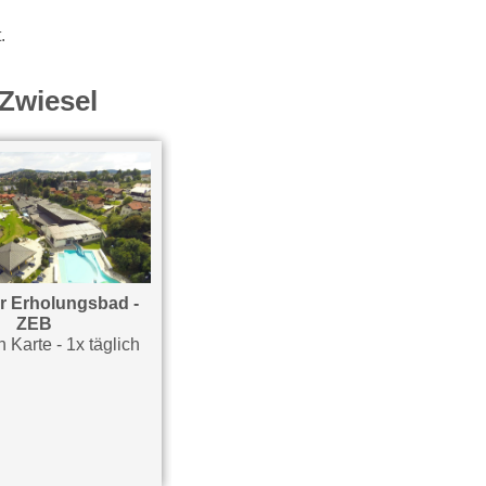
.
Zwiesel
r Erholungsbad -
Schnupperkurs Ski Alpin
ZEB
oder Snowboard
 Karte - 1x täglich
Teilnahme - 1x pro Aufenthalt
T