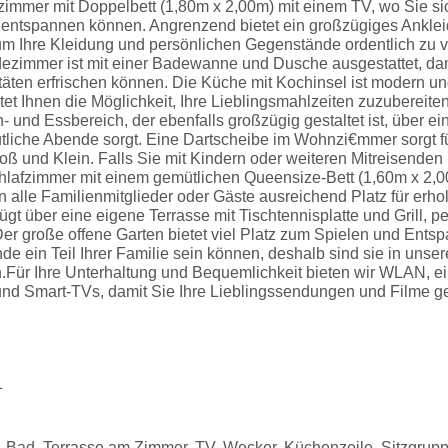
zimmer mit Doppelbett (1,80m x 2,00m) mit einem TV, wo Sie s
g entspannen können. Angrenzend bietet ein großzügiges Ankl
um Ihre Kleidung und persönlichen Gegenstände ordentlich zu 
zimmer ist mit einer Badewanne und Dusche ausgestattet, dam
itäten erfrischen können. Die Küche mit Kochinsel ist modern u
tet Ihnen die Möglichkeit, Ihre Lieblingsmahlzeiten zuzubereiten.
 und Essbereich, der ebenfalls großzügig gestaltet ist, über e
ütliche Abende sorgt. Eine Dartscheibe im Wohnzi€mmer sorgt f
roß und Klein. Falls Sie mit Kindern oder weiteren Mitreisenden
chlafzimmer mit einem gemütlichen Queensize-Bett (1,60m x 2,0
 alle Familienmitglieder oder Gäste ausreichend Platz für erh
t über eine eigene Terrasse mit Tischtennisplatte und Grill, per
er große offene Garten bietet viel Platz zum Spielen und Ents
de ein Teil Ihrer Familie sein können, deshalb sind sie in uns
.Für Ihre Unterhaltung und Bequemlichkeit bieten wir WLAN, e
und Smart-TVs, damit Sie Ihre Lieblingssendungen und Filme 
1
 Bad, Terrasse am Zimmer, TV, Wecker, Küchenzeile, Sitzgrup