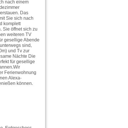
ich nach einem
eidezimmer
verstauen. Das
it Sie sich nach
nd komplett
 Sie öffnet sich zu
inen weiteren TV
ür gesellige Abende
 unterwegs sind,
0m) und Tv zur
olsame Nächte Die
fekt für gesellige
pannen.Wir
erer Ferienwohnung
inen Alexa-
genießen können.
pe, Erdgeschoss,