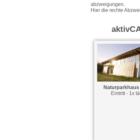
abzweigungen.
Hier die rechte Abzwei
aktivC
Waldmuseum
Naturparkhaus 
Eintritt - 1x täglich
Eintritt - 1x t