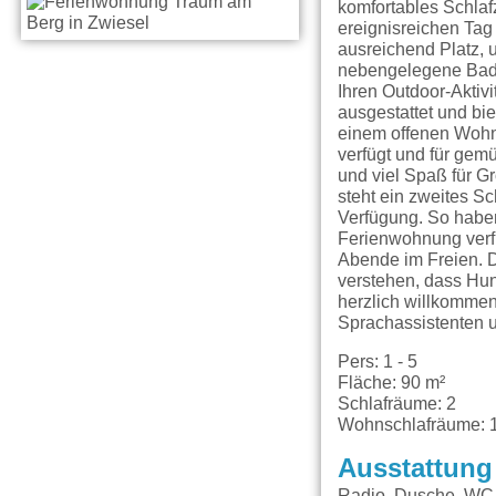
komfortables Schlaf
ereignisreichen Ta
ausreichend Platz, 
nebengelegene Bade
Ihren Outdoor-Aktiv
ausgestattet und bie
einem offenen Wohn-
verfügt und für gem
und viel Spaß für G
steht ein zweites S
Verfügung. So haben
Ferienwohnung verfüg
Abende im Freien. D
verstehen, dass Hun
herzlich willkommen
Sprachassistenten 
Pers: 1 - 5
Fläche: 90 m²
Schlafräume: 2
Wohnschlafräume: 
Ausstattung
Radio, Dusche, WC,