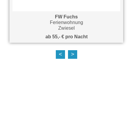
FW Fuchs
Ferienwohnung
Zwiesel
ab 55,- € pro Nacht
<
>
auf Karte anzeigen
Hier finden Sie unsere interaktive Karte von
Google Maps aller Teilnehmer der aktivCARD
Bayerischer Wald im Überblick.
Wir weisen sie darauf hin, dass aus
technischen Gründen Ihre IP-Adresse an