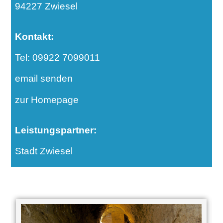
94227 Zwiesel
Kontakt:
Tel: 09922 7099011
email senden
zur Homepage
Leistungspartner:
Stadt Zwiesel