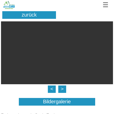
☰
zurück
<
>
Bildergalerie