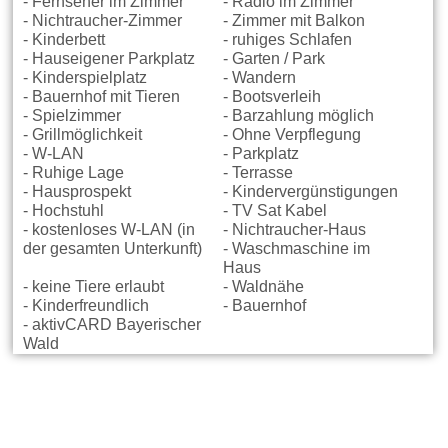
- Fernseher im Zimmer
- Radio im Zimmer
- Nichtraucher-Zimmer
- Zimmer mit Balkon
- Kinderbett
- ruhiges Schlafen
- Hauseigener Parkplatz
- Garten / Park
- Kinderspielplatz
- Wandern
- Bauernhof mit Tieren
- Bootsverleih
- Spielzimmer
- Barzahlung möglich
- Grillmöglichkeit
- Ohne Verpflegung
- W-LAN
- Parkplatz
- Ruhige Lage
- Terrasse
- Hausprospekt
- Kindervergünstigungen
- Hochstuhl
- TV Sat Kabel
- kostenloses W-LAN (in
- Nichtraucher-Haus
der gesamten Unterkunft)
- Waschmaschine im
Haus
- keine Tiere erlaubt
- Waldnähe
- Kinderfreundlich
- Bauernhof
- aktivCARD Bayerischer
Wald