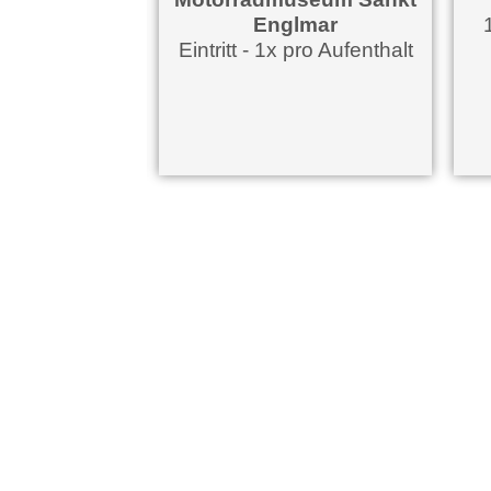
weg
Motorradmuseum Sankt
ufenthalt
Englmar
1h Te
Eintritt - 1x pro Aufenthalt