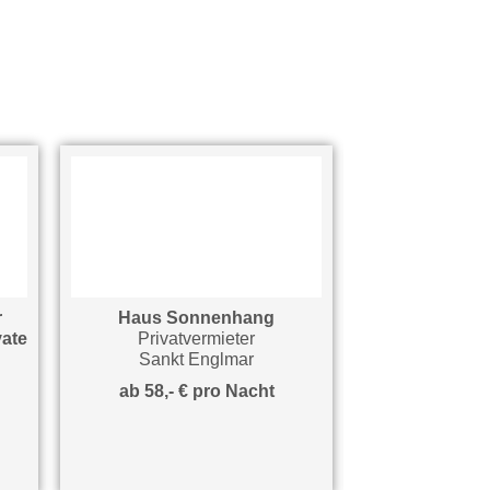
Haus Sonnenhang
Haus Troi
Privatvermieter
Ferienwoh
Sankt Englmar
Sankt Engl
ab 58,- € pro Nacht
ab 64,- € pro