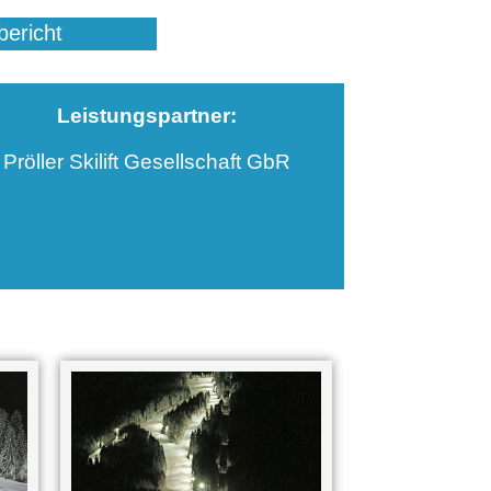
ericht
Leistungspartner:
Pröller Skilift Gesellschaft GbR