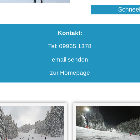
Schneeb
Kontakt:
Tel: 09965 1378
email senden
zur Homepage