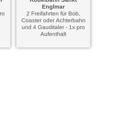
Rodelbahn Sankt
Skipass Prö
Englmar
Skidreiec
2 Freifahrten für Bob,
4h Karte - 1x
Coaster oder Achterbahn
Aufenthal
und 4 Gauditaler - 1x pro
Aufenthalt