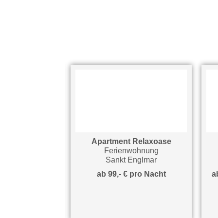
partements
Apartment Relaxoase
nung
Ferienwohnung
mar
Sankt Englmar
 Nacht
ab 99,- € pro Nacht
ab 22