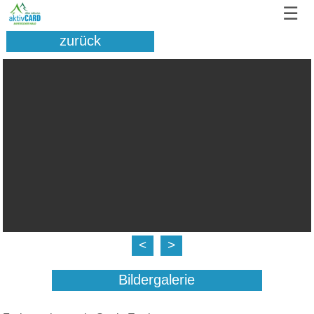
☰
zurück
<
>
Bildergalerie