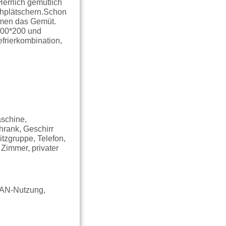
Herrlich gemütlich
chplätschern.Schon
rmen das Gemüt.
 200*200 und
frierkombination,
aschine,
hrank, Geschirr
itzgruppe, Telefon,
Zimmer, privater
LAN-Nutzung,