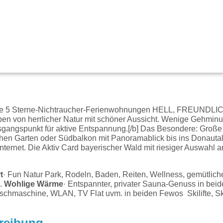
g
ble 5 Sterne-Nichtraucher-Ferienwohnungen HELL, FREUNDLI
 von herrlicher Natur mit schöner Aussicht. Wenige Gehminu
usgangspunkt für aktive Entspannung.[/b] Das Besondere: Große
chen Garten oder Südbalkon mit Panoramablick bis ins Donautal.
nternet. Die Aktiv Card bayerischer Wald mit riesiger Auswahl an
t
· Fun Natur Park, Rodeln, Baden, Reiten, Wellness, gemütlich
b.
Wohlige Wärme
· Entspannter, privater Sauna-Genuss in bei
aschmaschine, WLAN, TV Flat uvm. in beiden Fewos Skilifte, S