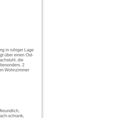
g in ruhiger Lage
gt über einen Ost-
achstuhl, die
besonders. 2
; im Wohnzimmer
reundlich,
fach-schrank,