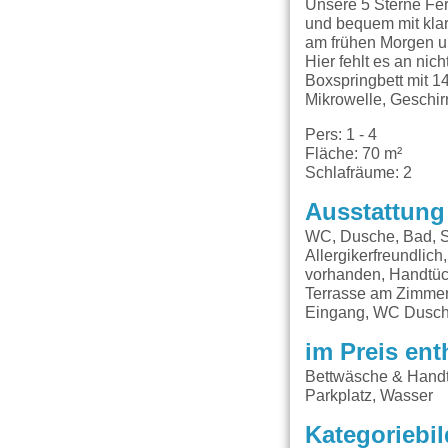
Unsere 5 Sterne Fer
und bequem mit klar
am frühen Morgen u
Hier fehlt es an nic
Boxspringbett mit 1
Mikrowelle, Geschir
Pers: 1 - 4
Fläche: 70 m²
Schlafräume: 2
Ausstattung
WC, Dusche, Bad, S
Allergikerfreundlic
vorhanden, Handtüch
Terrasse am Zimmer
Eingang, WC Dusch
im Preis ent
Bettwäsche & Handt
Parkplatz, Wasser
Kategoriebil