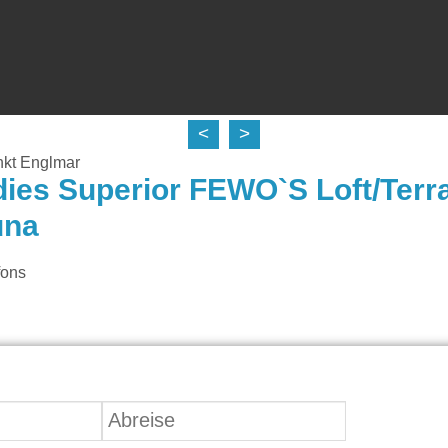
<
>
nkt Englmar
ies Superior FEWO`S Loft/Terr
una
fons