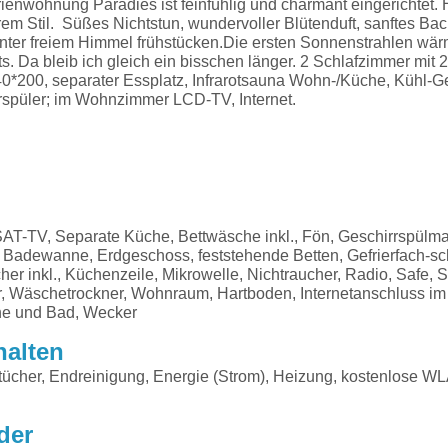
ienwohnung Paradies ist feinfühlig und charmant eingerichtet. 
em Stil. Süßes Nichtstun, wundervoller Blütenduft, sanftes Ba
nter freiem Himmel frühstücken.Die ersten Sonnenstrahlen wä
hts. Da bleib ich gleich ein bisschen länger. 2 Schlafzimmer mit
40*200, separater Essplatz, Infrarotsauna Wohn-/Küche, Kühl-Ge
rspüler; im Wohnzimmer LCD-TV, Internet.
AT-TV, Separate Küche, Bettwäsche inkl., Fön, Geschirrspülm
h, Badewanne, Erdgeschoss, feststehende Betten, Gefrierfach-sc
er inkl., Küchenzeile, Mikrowelle, Nichtraucher, Radio, Safe, S
, Wäschetrockner, Wohnraum, Hartboden, Internetanschluss im 
e und Bad, Wecker
halten
ücher, Endreinigung, Energie (Strom), Heizung, kostenlose W
der