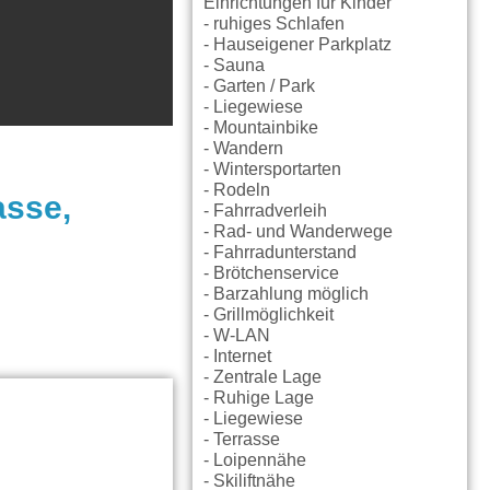
Einrichtungen für Kinder
- ruhiges Schlafen
- Hauseigener Parkplatz
- Sauna
- Garten / Park
- Liegewiese
- Mountainbike
- Wandern
- Wintersportarten
- Rodeln
asse,
- Fahrradverleih
- Rad- und Wanderwege
- Fahrradunterstand
- Brötchenservice
- Barzahlung möglich
- Grillmöglichkeit
- W-LAN
- Internet
- Zentrale Lage
- Ruhige Lage
- Liegewiese
- Terrasse
- Loipennähe
- Skiliftnähe