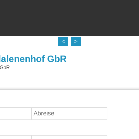
<
>
dalenenhof GbR
 GbR