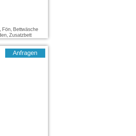
e, Fön, Bettwäsche
den, Zusatzbett
Anfragen