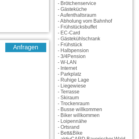
- Brötchenservice
- Gästeküche
- Aufenthaltsraum
- Abholung vom Bahnhof
- Frühstücksbuffet
- EC-Card
- Gästekühlschrank
- Frühstück
Anfragen
- Halbpension
- 3/4Pension
- W-LAN
- Internet
- Parkplatz
- Ruhige Lage
- Liegewiese
- Terrasse
- Skiraum
- Trockenraum
- Busse willkommen
- Biker willkommen
- Loipennähe
- Ortsrand
- Bett&Bike