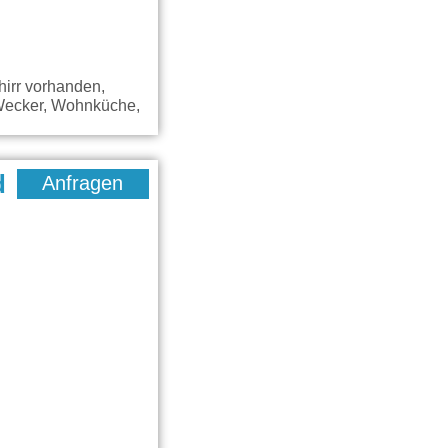
hirr vorhanden,
 Wecker, Wohnküche,
d
Anfragen