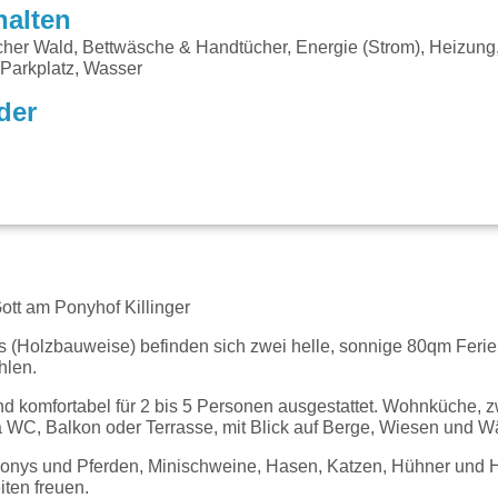
halten
her Wald, Bettwäsche & Handtücher, Energie (Strom), Heizun
 Parkplatz, Wasser
der
g
ott am Ponyhof Killinger
s (Holzbauweise) befinden sich zwei helle, sonnige 80qm Fe
hlen.
und komfortabel für 2 bis 5 Personen ausgestattet. Wohnküche, 
WC, Balkon oder Terrasse, mit Blick auf Berge, Wiesen und Wä
onys und Pferden, Minischweine, Hasen, Katzen, Hühner und H
iten freuen.