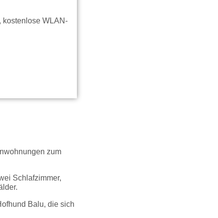
g, kostenlose WLAN-
rienwohnungen zum
zwei Schlafzimmer,
lder.
ofhund Balu, die sich