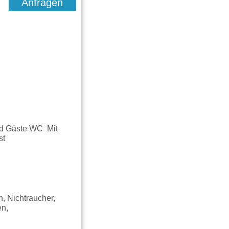
Anfragen
d Gäste WC Mit
st
, Nichtraucher,
en,