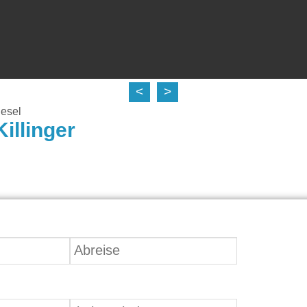
<
>
esel
illinger