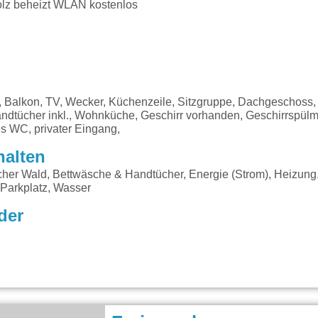
olz beheizt WLAN kostenlos
 Balkon, TV, Wecker, Küchenzeile, Sitzgruppe, Dachgeschoss, 
andtücher inkl., Wohnküche, Geschirr vorhanden, Geschirrspül
es WC, privater Eingang,
halten
her Wald, Bettwäsche & Handtücher, Energie (Strom), Heizun
 Parkplatz, Wasser
der