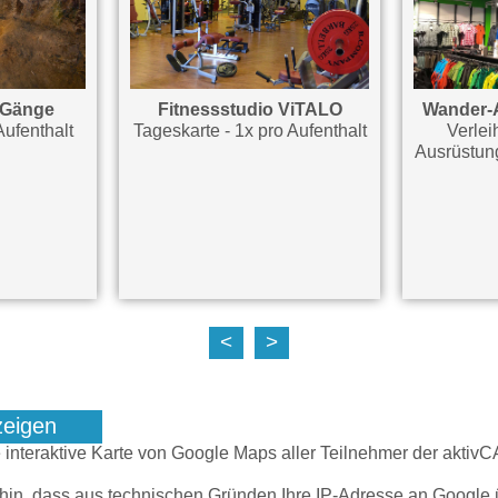
 Gänge
Fitnessstudio ViTALO
Wander-
Aufenthalt
Tageskarte - 1x pro Aufenthalt
Verlei
Ausrüstung
<
>
zeigen
e interaktive Karte von Google Maps aller Teilnehmer der akti
 hin, dass aus technischen Gründen Ihre IP-Adresse an Google 