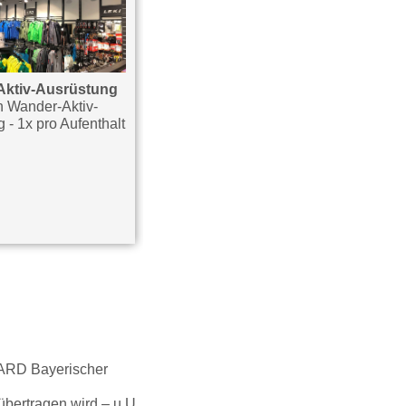
Aktiv-Ausrüstung
Zwieseler Erholungsbad -
h Wander-Aktiv-
ZEB
 - 1x pro Aufenthalt
3 Stunden Karte - 1x täglich
T
vCARD Bayerischer
übertragen wird – u.U.