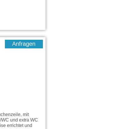
Anfragen
henzeile, mit
he/WC und extra WC
e errichtet und