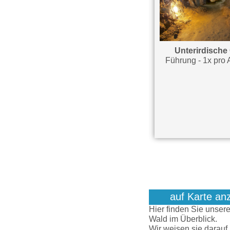
Schnupperkurs Ski Alpin
Unterirdische
oder Snowboard
Führung - 1x pro 
Teilnahme - 1x pro Aufenthalt
auf Karte an
Hier finden Sie unser
Wald im Überblick.
Wir weisen sie darauf