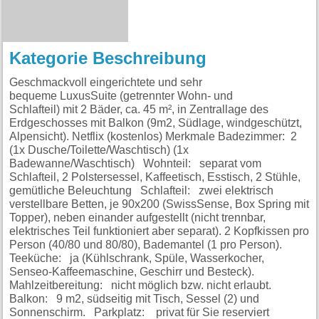
Kategorie Beschreibung
Geschmackvoll eingerichtete und sehr
bequeme LuxusSuite (getrennter Wohn- und
Schlafteil) mit 2 Bäder, ca. 45 m², in Zentrallage des
Erdgeschosses mit Balkon (9m2, Südlage, windgeschützt,
Alpensicht). Netflix (kostenlos) Merkmale Badezimmer: 2
(1x Dusche/Toilette/Waschtisch) (1x
Badewanne/Waschtisch) Wohnteil: separat vom
Schlafteil, 2 Polstersessel, Kaffeetisch, Esstisch, 2 Stühle,
gemütliche Beleuchtung Schlafteil: zwei elektrisch
verstellbare Betten, je 90x200 (SwissSense, Box Spring mit
Topper), neben einander aufgestellt (nicht trennbar,
elektrisches Teil funktioniert aber separat). 2 Kopfkissen pro
Person (40/80 und 80/80), Bademantel (1 pro Person).
Teeküche: ja (Kühlschrank, Spüle, Wasserkocher,
Senseo-Kaffeemaschine, Geschirr und Besteck).
Mahlzeitbereitung: nicht möglich bzw. nicht erlaubt.
Balkon: 9 m2, südseitig mit Tisch, Sessel (2) und
Sonnenschirm. Parkplatz: privat für Sie reserviert