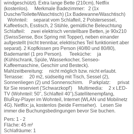
windgeschützt). Extra lange Bette (210cm), Netflix
(kostenlos). Merkmale Badezimmer: 2 (1x
Dusche/Toilette/Waschtisch) (1x Badewanne/Waschtisch)
Wohnteil: separat vom Schlafteil, 2 Polstersessel,
Kaffeetisch, Esstisch, 2 Stühle, gemütliche Beleuchtung
Schlafteil: zwei elektrisch verstellbare Betten, je 90x210
(SwissSense, Box Spring mit Topper), neben einander
aufgestellt (nicht trennbar, elektrisches Teil funktioniert aber
separat). 2 Kopfkissen pro Person (40/80 und 80/80),
Bademantel (1 pro Person). Teeküche: ja
(Kühlschrank, Spüle, Wasserkocher, Senseo-
Kaffeemaschine, Geschirr und Besteck).
Mahlzeitbereitung: nicht möglich bzw. nicht erlaubt.
Terrasse: 20 m2, südseitig mit Tisch, Sessel (2),
Sonnenliegen (2) und Sonnenschirm. Parkplatz: privat
für Sie reserviert ('Schwarzkopf') Multimedia: 2 x LED-
TV (Wohnteil: 50", Schlafteil 40"),Satellitenempfang,
BluRay-Player im Wohnteil, Internet (WLAN und Mobilnetz
4G). Netflix: ja, kostenlos (beide Fernseher). Lesen Sie
immer die Buchungsbedingungen bevor Sie buchen.
Pers: 1 - 2
Fläche: 45 m²
Schlafräume: 1