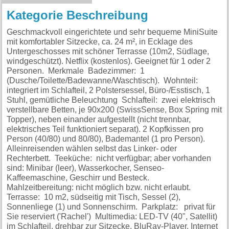
Kategorie Beschreibung
Geschmackvoll eingerichtete und sehr bequeme MiniSuite
mit komfortabler Sitzecke, ca. 24 m², in Ecklage des
Untergeschosses mit schöner Terrasse (10m2, Südlage,
windgeschützt). Netflix (kostenlos). Geeignet für 1 oder 2
Personen. Merkmale Badezimmer: 1
(Dusche/Toilette/Badewanne/Waschtisch). Wohnteil:
integriert im Schlafteil, 2 Polstersessel, Büro-/Esstisch, 1
Stuhl, gemütliche Beleuchtung Schlafteil: zwei elektrisch
verstellbare Betten, je 90x200 (SwissSense, Box Spring mit
Topper), neben einander aufgestellt (nicht trennbar,
elektrisches Teil funktioniert separat). 2 Kopfkissen pro
Person (40/80) und 80/80), Bademantel (1 pro Person).
Alleinreisenden wählen selbst das Linker- oder
Rechterbett. Teeküche: nicht verfügbar; aber vorhanden
sind: Minibar (leer), Wasserkocher, Senseo-
Kaffeemaschine, Geschirr und Besteck.
Mahlzeitbereitung: nicht möglich bzw. nicht erlaubt.
Terrasse: 10 m2, südseitig mit Tisch, Sessel (2),
Sonnenliege (1) und Sonnenschirm. Parkplatz: privat für
Sie reserviert ('Rachel') Multimedia: LED-TV (40", Satellit)
im Schlafteil, drehbar zur Sitzecke, BluRay-Player, Internet