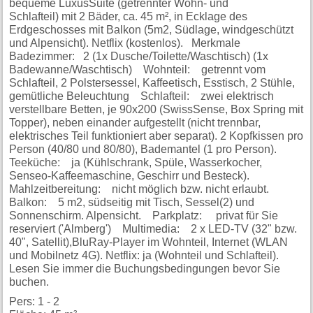
bequeme LuxusSuite (getrennter Wohn- und
Schlafteil) mit 2 Bäder, ca. 45 m², in Ecklage des
Erdgeschosses mit Balkon (5m2, Südlage, windgeschützt
und Alpensicht). Netflix (kostenlos). Merkmale
Badezimmer: 2 (1x Dusche/Toilette/Waschtisch) (1x
Badewanne/Waschtisch) Wohnteil: getrennt vom
Schlafteil, 2 Polstersessel, Kaffeetisch, Esstisch, 2 Stühle,
gemütliche Beleuchtung Schlafteil: zwei elektrisch
verstellbare Betten, je 90x200 (SwissSense, Box Spring mit
Topper), neben einander aufgestellt (nicht trennbar,
elektrisches Teil funktioniert aber separat). 2 Kopfkissen pro
Person (40/80 und 80/80), Bademantel (1 pro Person).
Teeküche: ja (Kühlschrank, Spüle, Wasserkocher,
Senseo-Kaffeemaschine, Geschirr und Besteck).
Mahlzeitbereitung: nicht möglich bzw. nicht erlaubt.
Balkon: 5 m2, südseitig mit Tisch, Sessel(2) und
Sonnenschirm. Alpensicht. Parkplatz: privat für Sie
reserviert ('Almberg') Multimedia: 2 x LED-TV (32" bzw.
40", Satellit),BluRay-Player im Wohnteil, Internet (WLAN
und Mobilnetz 4G). Netflix: ja (Wohnteil und Schlafteil).
Lesen Sie immer die Buchungsbedingungen bevor Sie
buchen.
Pers: 1 - 2