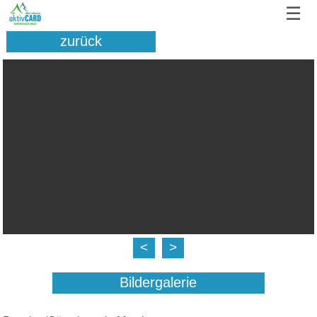
☰
zurück
<
>
Bildergalerie