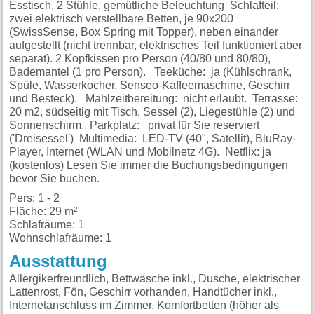
Esstisch, 2 Stühle, gemütliche Beleuchtung Schlafteil:
zwei elektrisch verstellbare Betten, je 90x200
(SwissSense, Box Spring mit Topper), neben einander
aufgestellt (nicht trennbar, elektrisches Teil funktioniert aber
separat). 2 Kopfkissen pro Person (40/80 und 80/80),
Bademantel (1 pro Person). Teeküche: ja (Kühlschrank,
Spüle, Wasserkocher, Senseo-Kaffeemaschine, Geschirr
und Besteck). Mahlzeitbereitung: nicht erlaubt. Terrasse:
20 m2, südseitig mit Tisch, Sessel (2), Liegestühle (2) und
Sonnenschirm. Parkplatz: privat für Sie reserviert
('Dreisessel') Multimedia: LED-TV (40", Satellit), BluRay-
Player, Internet (WLAN und Mobilnetz 4G). Netflix: ja
(kostenlos) Lesen Sie immer die Buchungsbedingungen
bevor Sie buchen.
Pers: 1 - 2
Fläche: 29 m²
Schlafräume: 1
Wohnschlafräume: 1
Ausstattung
Allergikerfreundlich, Bettwäsche inkl., Dusche, elektrischer
Lattenrost, Fön, Geschirr vorhanden, Handtücher inkl.,
Internetanschluss im Zimmer, Komfortbetten (höher als