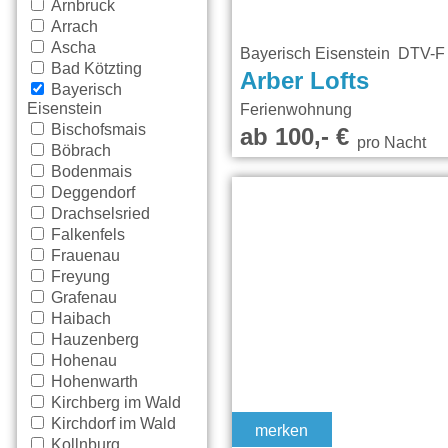
Arnbruck
Arrach
Ascha
Bayerisch Eisenstein DTV-
Bad Kötzting
Arber Lofts
Bayerisch
Eisenstein
Ferienwohnung
Bischofsmais
ab 100,- €
pro Nacht
Böbrach
Bodenmais
Deggendorf
Drachselsried
Falkenfels
Frauenau
Freyung
Grafenau
Haibach
Hauzenberg
Hohenau
Hohenwarth
Kirchberg im Wald
Kirchdorf im Wald
merken
Kollnburg