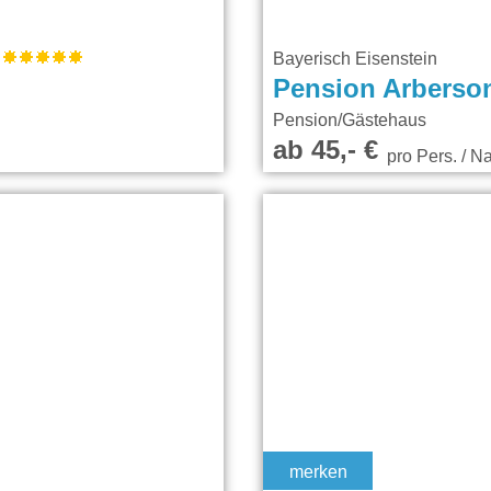
F
Bayerisch Eisenstein
Pension Arberso
Pension/Gästehaus
ab 45,- €
pro Pers. / N
merken