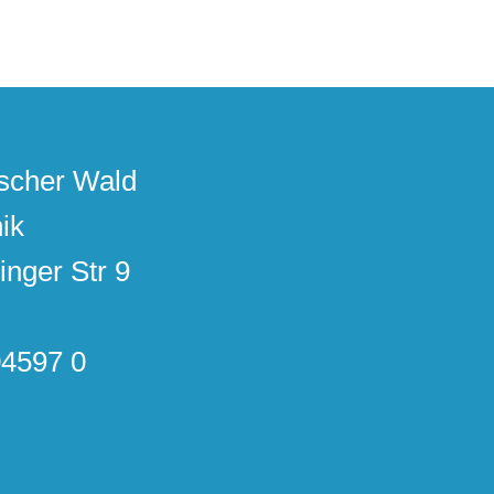
scher Wald
ik
inger Str 9
04597 0