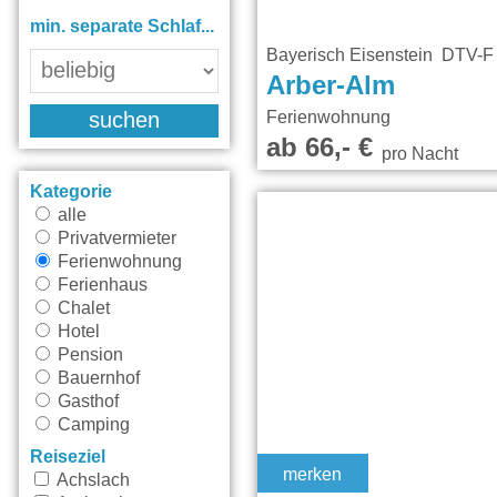
min. separate Schlafräume:
Bayerisch Eisenstein DTV-
Arber-Alm
Ferienwohnung
suchen
ab 66,- €
pro Nacht
Kategorie
alle
Privatvermieter
Ferienwohnung
Ferienhaus
Chalet
Hotel
Pension
Bauernhof
Gasthof
Camping
Reiseziel
merken
Achslach