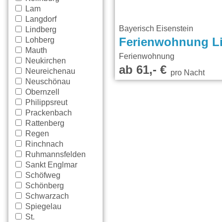
Lam
Langdorf
Bayerisch Eisenstein
Lindberg
Lohberg
Ferienwohnung L
Mauth
Ferienwohnung
Neukirchen
ab 61,- €
Neureichenau
pro Nacht
Neuschönau
Obernzell
Philippsreut
Prackenbach
Rattenberg
Regen
Rinchnach
Ruhmannsfelden
Sankt Englmar
Schöfweg
Schönberg
Schwarzach
Spiegelau
St.