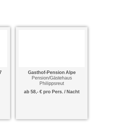
Gasthof-Pension Alpe
Ferienwohnung
Pension/Gästehaus
Ferienw
Philippsreut
Philipp
ab 58,- € pro Pers. / Nacht
ab 85,- € 