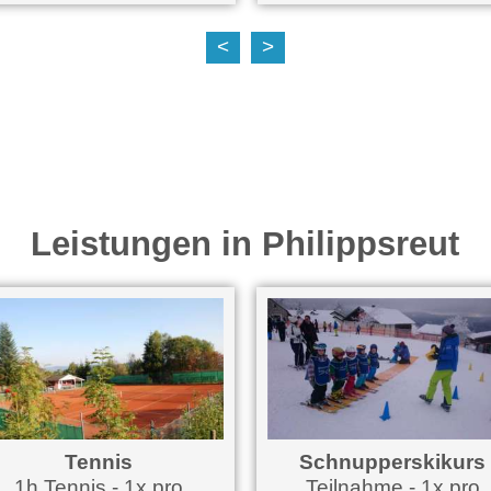
<
>
Leistungen in Philippsreut
Tennis
Schnupperskikurs
1h Tennis - 1x pro
Teilnahme - 1x pro