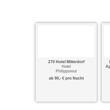
ung Anni
270 Hotel Mitterdorf
F
ohnung
Hotel
App
sreut
Philippsreut
pro Nacht
ab 90,- € pro Nacht