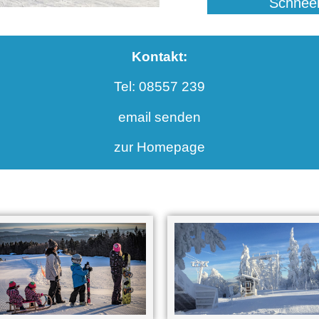
Schneeb
Kontakt:
Tel: 08557 239
email senden
zur Homepage