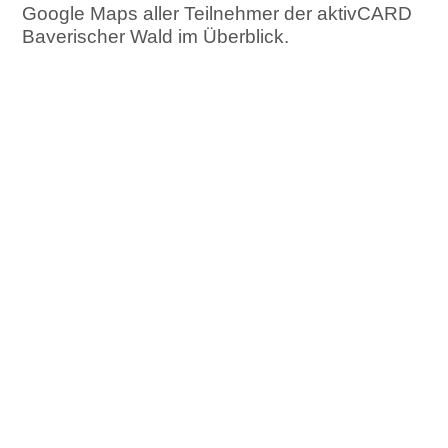
Google Maps aller Teilnehmer der aktivCARD
Bayerischer Wald im Überblick.
Wir weisen sie darauf hin, dass aus
technischen Gründen Ihre IP-Adresse an
Google übertragen wird – u.U. auch in die
USA.
Mit Klicken auf die Karte erklären Sie hierzu ihr
Einverständnis.
Sie haben Fragen?
Unser FAQ beantwortet bereits
viele Ihrer Fragen!
zum FAQ