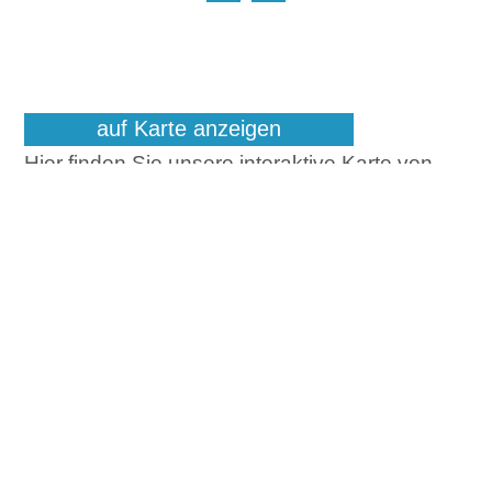
auf Karte anzeigen
Hier finden Sie unsere interaktive Karte von
Google Maps aller Teilnehmer der aktivCARD
Bayerischer Wald im Überblick.
Wir weisen sie darauf hin, dass aus
technischen Gründen Ihre IP-Adresse an
Google übertragen wird – u.U. auch in die
USA.
Mit Klicken auf die Karte erklären Sie hierzu ihr
Einverständnis.
Sie haben Fragen?