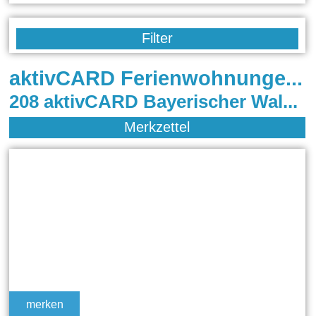
Filter
aktivCARD Ferienwohnungen im Bayerischen Wald
208 aktivCARD Bayerischer Wald Ferienwohnungen in Bodenmais, Neuschönau, Rinchnach, Freyung, Frauenau, Grafenau, Eppenschlag/ Wolfertschlag, Bayerisch Eisenstein, Mauth, Schönberg, Regen, Zwiesel, Arnbruck, Hohenau, Eppenschlag, Kollnburg, Drachselsried, Viechtach, Neureichenau, Schöfweg / Langfurth, Schöfweg, Rinchnach , Waldkirchen, Langdorf, Kirchberg im Wald
Merkzettel
merken