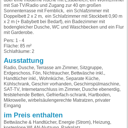
mit Sat-TV/Radio und Zugang zur 40 qm großen
Sonnenterrasse mit Fernblick, ein Schlafzimmer mit
Doppelbett 2 x 2 m, ein Schlafzimmer mit Stockbett 0,90 m
x 2 m (+ Babybett bei Bedarf), ein Badezimmer mit
bodengleicher Dusche, WC und Waschbecken und ein Flur
mit Garderobe.
Pers: 1 - 4
Fläche: 85 m²
Schlafräume: 2
Ausstattung
Radio, Dusche, Terrasse am Zimmer, Sitzgruppe,
Erdgeschoss, Fön, Nichtraucher, Bettwäsche inkl.,
Handtücher inkl., Wohnküche, Separate Küche,
Kühlschrank, Geschirr vorhanden, Geschirrspülmaschine,
SAT-TV, Internetanschluss im Zimmer, Dusche ebenerdig,
feststehende Betten, Gefrierfach-schrank, Hartboden,
Mikrowelle, wirbelsäulengerechte Matratzen, privater
Eingang
im Preis enthalten
Bettwäsche & Handtücher, Energie (Strom), Heizung,
kostenlose WLAN-Nutzung, Parkplatz