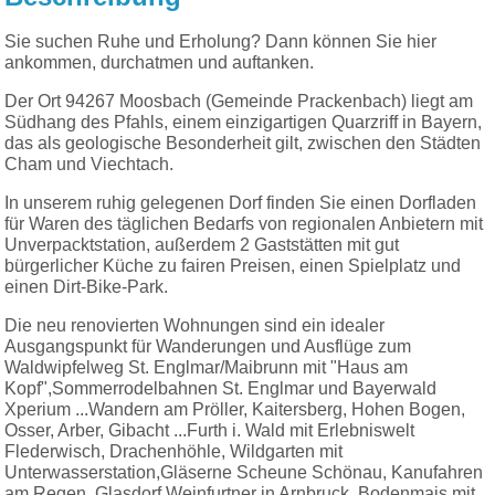
Sie suchen Ruhe und Erholung? Dann können Sie hier
ankommen, durchatmen und auftanken.
Der Ort 94267 Moosbach (Gemeinde Prackenbach) liegt am
Südhang des Pfahls, einem einzigartigen Quarzriff in Bayern,
das als geologische Besonderheit gilt, zwischen den Städten
Cham und Viechtach.
In unserem ruhig gelegenen Dorf finden Sie einen Dorfladen
für Waren des täglichen Bedarfs von regionalen Anbietern mit
Unverpacktstation, außerdem 2 Gaststätten mit gut
bürgerlicher Küche zu fairen Preisen, einen Spielplatz und
einen Dirt-Bike-Park.
Die neu renovierten Wohnungen sind ein idealer
Ausgangspunkt für Wanderungen und Ausflüge zum
Waldwipfelweg St. Englmar/Maibrunn mit "Haus am
Kopf",Sommerrodelbahnen St. Englmar und Bayerwald
Xperium ...Wandern am Pröller, Kaitersberg, Hohen Bogen,
Osser, Arber, Gibacht ...Furth i. Wald mit Erlebniswelt
Flederwisch, Drachenhöhle, Wildgarten mit
Unterwasserstation,Gläserne Scheune Schönau, Kanufahren
am Regen, Glasdorf Weinfurtner in Arnbruck, Bodenmais mit