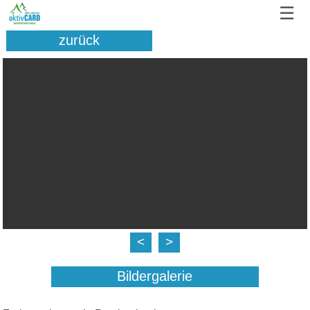
☰
zurück
<
>
Bildergalerie